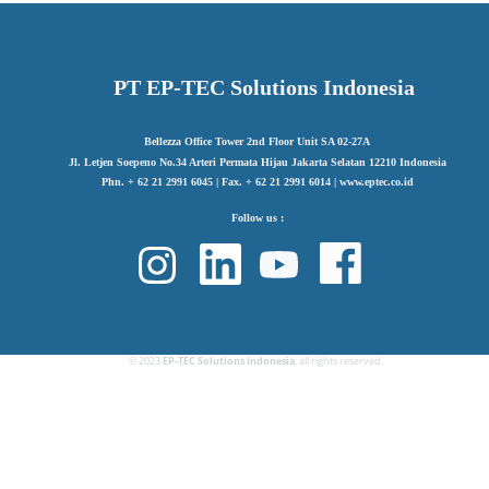
PT EP-TEC Solutions Indonesia
Bellezza Office Tower 2nd Floor Unit SA 02-27A
Jl. Letjen Soepeno No.34 Arteri Permata Hijau Jakarta Selatan 12210 Indonesia
Phn. + 62 21 2991 6045 | Fax. + 62 21 2991 6014 | www.eptec.co.id
Follow us :
© 2023
EP-TEC Solutions Indonesia
, all rights reserved.