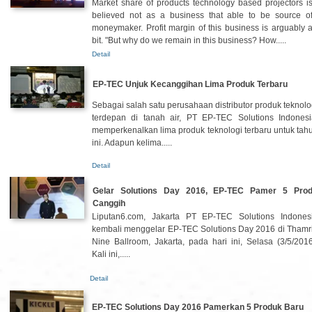
Market share of products technology based projectors i
believed not as a business that able to be source o
moneymaker. Profit margin of this business is arguably 
bit. "But why do we remain in this business? How.....
Detail
EP-TEC Unjuk Kecanggihan Lima Produk Terbaru
Sebagai salah satu perusahaan distributor produk teknolo
terdepan di tanah air, PT EP-TEC Solutions Indonesi
memperkenalkan lima produk teknologi terbaru untuk tah
ini. Adapun kelima.....
Detail
Gelar Solutions Day 2016, EP-TEC Pamer 5 Pro
Canggih
Liputan6.com, Jakarta PT EP-TEC Solutions Indones
kembali menggelar EP-TEC Solutions Day 2016 di Thamr
Nine Ballroom, Jakarta, pada hari ini, Selasa (3/5/2016
Kali ini,.....
Detail
EP-TEC Solutions Day 2016 Pamerkan 5 Produk Baru