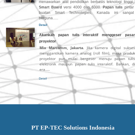
menawarkan alat pendidikan berbasis teknologi tinggi,
Smart Board
versi 4000 dan 6000.
Papan tulis
pintar
buatan Smart Technologies, Kanada ini sangat
berguna......
Detail
Akankah papan tulis interaktif menggeser pasar
proyektor
Mix Marcomm, Jakarta
. Jika kamera digital sukse
menggantikan kamera analog (roll film), maka produk
proyektor pun mulai bergeser menuju papan tulis
elektronik maupun papan tulis interaktif. Bahkan, di
era.....
Detail
PT EP-TEC Solutions Indonesia