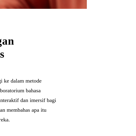
gan
s
gi ke dalam metode
aboratorium bahasa
teraktif dan imersif bagi
akan membahas apa itu
reka.