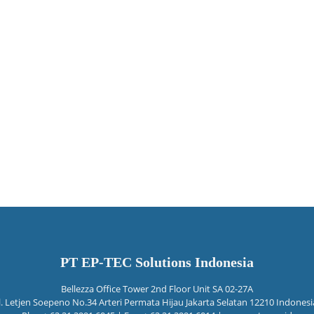
PT EP-TEC Solutions Indonesia
Bellezza Office Tower 2nd Floor Unit SA 02-27A
Jl. Letjen Soepeno No.34 Arteri Permata Hijau Jakarta Selatan 12210 Indonesi