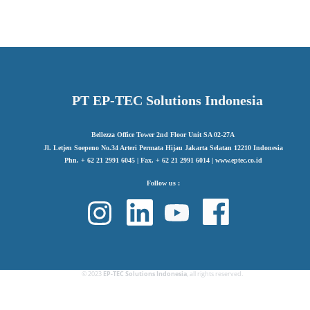
PT EP-TEC Solutions Indonesia
Bellezza Office Tower 2nd Floor Unit SA 02-27A
Jl. Letjen Soepeno No.34 Arteri Permata Hijau Jakarta Selatan 12210 Indonesia
Phn. + 62 21 2991 6045 | Fax. + 62 21 2991 6014 | www.eptec.co.id
Follow us :
© 2023
EP-TEC Solutions Indonesia
, all rights reserved.