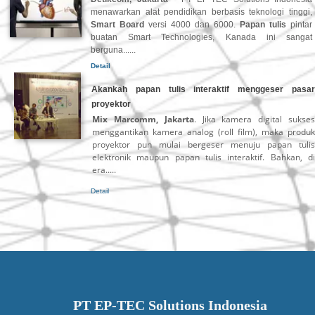
menawarkan alat pendidikan berbasis teknologi tinggi,
Smart Board
versi 4000 dan 6000.
Papan tulis
pintar
buatan Smart Technologies, Kanada ini sangat
berguna......
Detail
Akankah papan tulis interaktif menggeser pasar
proyektor
Mix Marcomm, Jakarta
. Jika kamera digital sukse
menggantikan kamera analog (roll film), maka produk
proyektor pun mulai bergeser menuju papan tulis
elektronik maupun papan tulis interaktif. Bahkan, di
era.....
Detail
PT EP-TEC Solutions Indonesia