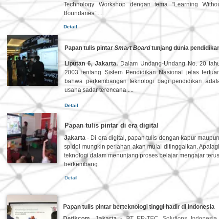
Technology Workshop dengan tema “Learning Witho
Boundaries”.....
Detail
Papan tulis pintar
Smart Board
tunjang dunia pendidika
Liputan 6, Jakarta.
Dalam Undang-Undang No. 20 tah
2003 tentang Sistem Pendidikan Nasional jelas tertua
bahwa perkembangan teknologi bagi pendidikan adal
usaha sadar terencana.....
Detail
Papan tulis pintar di era digital
Jakarta
- Di era digital, papan tulis dengan kapur maupu
spidol mungkin perlahan akan mulai ditinggalkan. Apalag
teknologi dalam menunjang proses belajar mengajar teru
berkembang.
Detail
Papan tulis pintar berteknologi tinggi hadir di Indonesia
Detikcom, Jakarta
- PT EP-TEC Solutions Indonesia