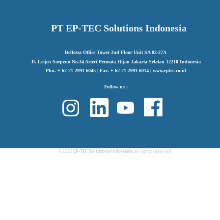
PT EP-TEC Solutions Indonesia
Bellezza Office Tower 2nd Floor Unit SA 02-27A
Jl. Letjen Soepeno No.34 Arteri Permata Hijau Jakarta Selatan 12210 Indonesia
Phn. + 62 21 2991 6045 | Fax. + 62 21 2991 6014 | www.eptec.co.id
Follow us :
© 2023
EP-TEC Solutions Indonesia
, all rights reserved.